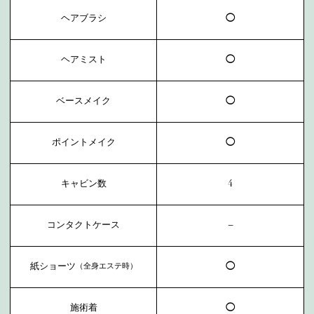
ヘアブラシ
◯
ヘアミスト
◯
ベースメイク
◯
ポイントメイク
◯
キャビン数
4
コンタクトケース
−
紙ショーツ
◯
（全身エステ時）
施術着
◯