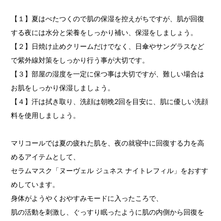
【１】夏はべたつくので肌の保湿を控えがちですが、肌が回復
する夜には水分と栄養をしっかり補い、保湿をしましょう。
【２】日焼け止めクリームだけでなく、日傘やサングラスなど
で紫外線対策をしっかり行う事が大切です。
【３】部屋の湿度を一定に保つ事は大切ですが、難しい場合は
お肌をしっかり保湿しましょう。
【４】汗は拭き取り、洗顔は朝晩2回を目安に、肌に優しい洗顔
料を使用しましょう。
マリコールでは夏の疲れた肌を、夜の就寝中に回復する力を高
めるアイテムとして、
セラムマスク「ヌーヴェル ジュネス ナイトレフィル」をおすす
めしています。
身体がようやくおやすみモードに入ったころで、
肌の活動を刺激し、ぐっすり眠ったように肌の内側から回復を