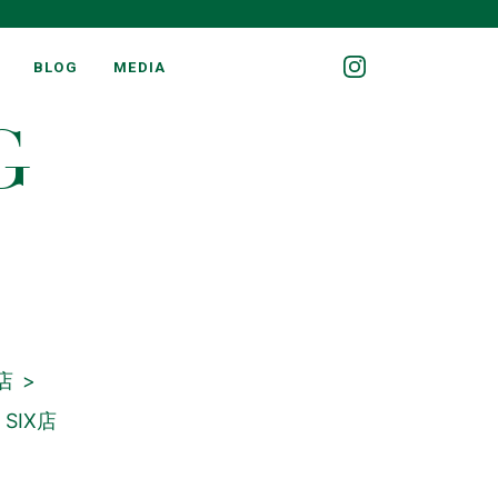
BLOG
MEDIA
G
店
SIX店